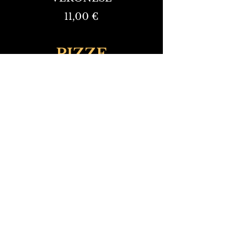
11,00 €
PIZZE
MARGHERITA PIZZA
6,00 €
FRANKWITTER
8,00 €
SZYNKA I GRZYBY
9,00 €
pikantne salami
8,00 €